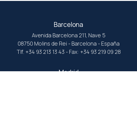
Barcelona
Avenida Barcelona 211, Nave 5
08750 Molins de Rei - Barcelona - España
Tlf. +34 93 213 13 43 - Fax: +34 93 219 09 28
Madrid
C/ Abad Juan Catalán, 26
28032 Madrid - España
Tlf. +34 91 053 16 20