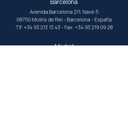
Barcelona
Avenida Barcelona 211, Nave 5
08750 Molins de Rei - Barcelona - España
Tlf. +34 93 213 13 43 - Fax: +34 93 219 09 28
Madrid
C/ Abad Juan Catalán, 26
28032 Madrid - España
Tlf. +34 91 053 16 20