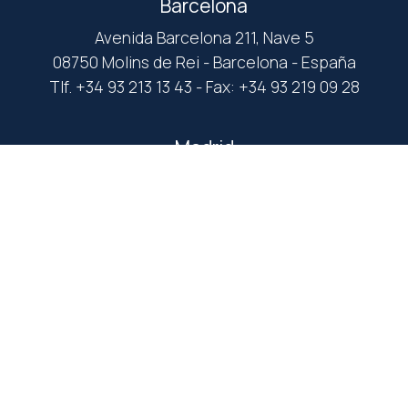
Barcelona
Avenida Barcelona 211, Nave 5
08750 Molins de Rei - Barcelona - España
Tlf. +34 93 213 13 43 - Fax: +34 93 219 09 28
Madrid
C/ Abad Juan Catalán, 26
28032 Madrid - España
Tlf. +34 91 053 16 20