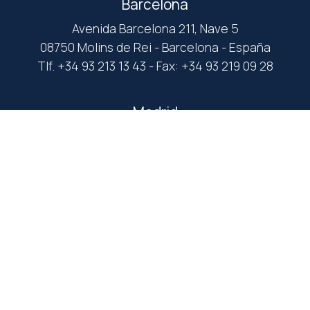
Barcelona
Avenida Barcelona 211, Nave 5
08750 Molins de Rei - Barcelona - España
Tlf. +34 93 213 13 43 - Fax: +34 93 219 09 28
Madrid
C/ Abad Juan Catalán, 26
28032 Madrid - España
Tlf. +34 91 053 16 20