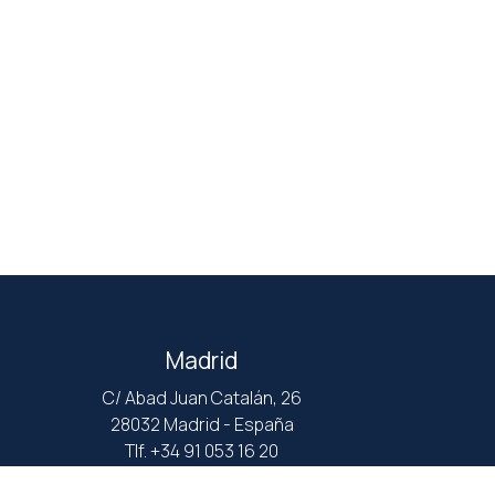
Madrid
C/ Abad Juan Catalán, 26
28032 Madrid - España
Tlf. +34 91 053 16 20