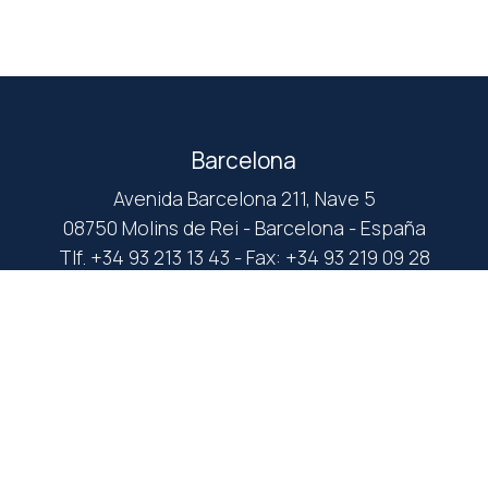
Barcelona
Avenida Barcelona 211, Nave 5
08750 Molins de Rei - Barcelona - España
Tlf. +34 93 213 13 43 - Fax: +34 93 219 09 28
Madrid
C/ Abad Juan Catalán, 26
28032 Madrid - España
Tlf. +34 91 053 16 20